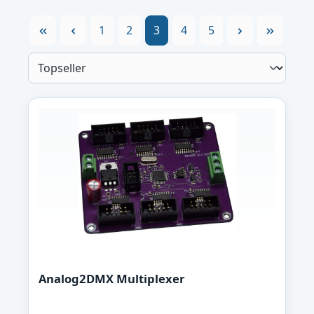
Seite
Seite
Seite
Seite
Seite
1
2
3
4
5
Analog2DMX Multiplexer