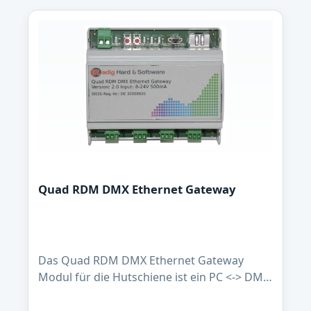
1...+10Volt max. Last 10mA) Eingang RDM /
DMX512 Gammakorrektur 0.1 – 9.9 (12 Bit
DAC) und Signalinvertierung Einstellungen
erfolgen über 7 Segment Anzeige und
Taster kompaktes Hutschienengehäuse
Gewicht: 160g Abmessungen (L x B x H):
90mm / 71mm / 64m Lieferumfang:RDM
DMX Quad Analog 0-10Volt Modul im
Hutschienengehäuse
Quad RDM DMX Ethernet Gateway
Das Quad RDM DMX Ethernet Gateway
Modul für die Hutschiene ist ein PC <-> DMX
Interface mit 4 DMX Universen. Dieses
Modul arbeitet aber nicht wie so oft an