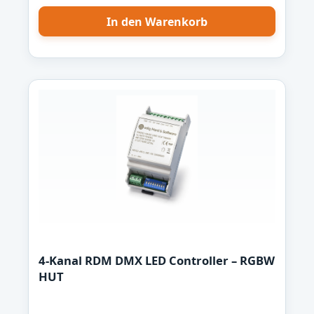
durch das OLED Display und die 4 Tasten
In den Warenkorb
sehr einfach und kann auch von einem Laien
intuitiv bedient werden. Die Dateien werden
im TPM2 Format gespeichert bzw.
abgespielt. Eine 20-minütige Aufnahme
benötigt nur ca. 30 MByte Platz auf der SD-
Karte. Damit ist der handliche DMX
Recorder/Streamer das ideale Werkzeug für
Architekturanwendungen oder
Messestände. Ich verwende den DMX
Recorder z.B. im Garten für die Beleuchtung
und für einen kleinen Springbrunnen. Ein
Computer mit DMX-Schnittstelle ist für die
Wiedergabe nicht mehr notwendig.
4-Kanal RDM DMX LED Controller – RGBW
HUT