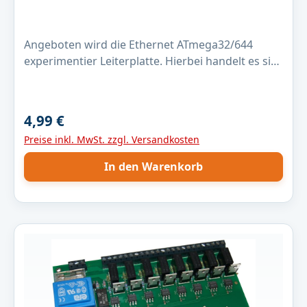
Angeboten wird die Ethernet ATmega32/644
experimentier Leiterplatte. Hierbei handelt es sich
um eine unbestückte Leiterplatte. (Das
Produktfoto zeigt nur beispielhaft eine fertig
bestückte Platine.) Die Leiterkarten sind
4,99 €
Regulärer Preis:
industriell gefertigt, durchkontaktiert und mit
Preise inkl. MwSt. zzgl. Versandkosten
Lötstopplack versehen. Lieferumfang
unbestückte Leiterkarte kompakte Abmessung
In den Warenkorb
(100mm x 84mm)FB2022 Übertrager Link zum
Projekt