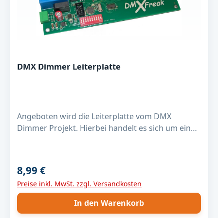
DMX Dimmer Leiterplatte
Angeboten wird die Leiterplatte vom DMX
Dimmer Projekt. Hierbei handelt es sich um eine
unbestückte Leiterplatte. Die Leiterkarten sind
industriell gefertigt, durchkontaktiert und mit
Lötstopplack versehen. (Das Produktfoto zeigt
8,99 €
Regulärer Preis:
nur beispielhaft eine fertig bestückte Platine.)
Preise inkl. MwSt. zzgl. Versandkosten
Lieferumfang - unbestückte Leiterkarte -
Abmessung 170mm x 87mm Link zum Projekt
In den Warenkorb