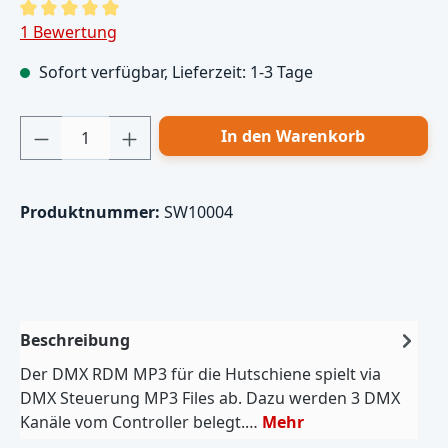
Durchschnittliche Bewertung von 5 von 5 Sternen
1 Bewertung
Sofort verfügbar, Lieferzeit: 1-3 Tage
Produkt Anzahl: Gib den gewünschten Wert
In den Warenkorb
Produktnummer:
SW10004
Beschreibung
Der DMX RDM MP3 für die Hutschiene spielt via
DMX Steuerung MP3 Files ab. Dazu werden 3 DMX
Kanäle vom Controller belegt.…
Mehr