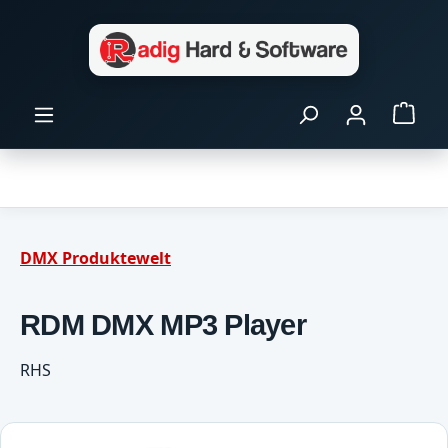
Zum Hauptinhalt springen
Ware
DMX Produktewelt
RDM DMX MP3 Player
RHS