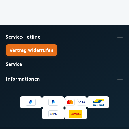
über den Browser durchgeführt werden.
Der Bausatz ist weitgehend vorbereitet. Es
müssen lediglich das enthaltene ESP32-S3-
Modul und die enthaltene DMX-Buchse
eingelötet werden. Technische Daten
ESP32-S3 WLAN 2,4 GHz Art-Net 4 1 DMX-
Service-Hotline
Universum mit 512 Kanälen DMX512 / RDM
über RS485 RDM Discovery RDM Forward /
Vertrag widerrufen
Proxy-Funktion Konfiguration per
Webinterface Firmware-Update direkt im
Service
Browser Versorgung über 5 V über USB-C
Lieferumfang Leiterplatte mit
Informationen
vormontierten Bauteilen V2.0
(ab.28.05.2026) ESP32-S3-Modul „Firmware
vorinstalliert“ DMX-Buchse Antenne 3D-
gedrucktes Gehäuse in wechselnden
Farben Geeignet für alle, die einen
kompakten und preiswerten WLAN-
DMX-/RDM-Node aufbauen möchten.