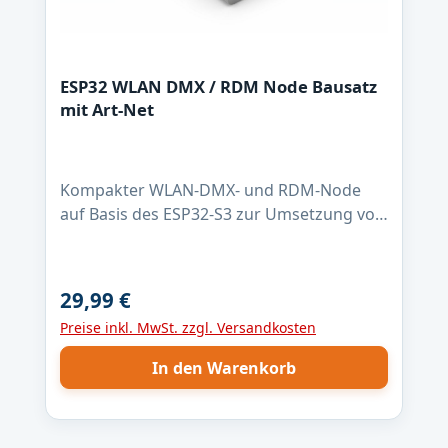
ESP32 WLAN DMX / RDM Node Bausatz
mit Art-Net
Kompakter WLAN-DMX- und RDM-Node
auf Basis des ESP32-S3 zur Umsetzung von
Art-Net auf DMX512 / RDM. Der Node
empfängt Art-Net-Daten per WLAN und
gibt sie über die RS485-Schnittstelle als
29,99 €
Regulärer Preis:
DMX- bzw. RDM-Signal aus. Unterstützt
Preise inkl. MwSt. zzgl. Versandkosten
werden RDM Discovery sowie die
Weiterleitung von RDM-Daten. Die
In den Warenkorb
Konfiguration erfolgt komfortabel über
das integrierte Webinterface im Browser.
Auch Firmware-Updates können direkt