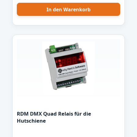
mit Lötstopplack versehen. Für eine
In den Warenkorb
Funkstrecke werden zwei Module benötigt!
Lieferumfang - teilbestückte Leiterkarte -
kompakte Abmessung (34,5mm x 44,8mm)
RDM DMX Quad Relais für die
Hutschiene