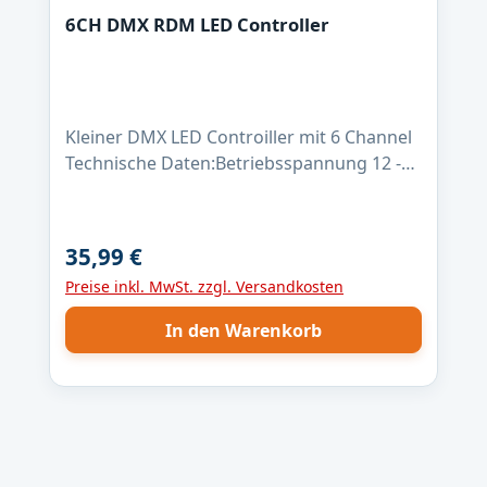
DMX LED Controller –
6CH DMX RDM LED Controller
RGBW Hutschienengehäuse
3TEBedienungsanleitung
Kleiner DMX LED Controiller mit 6 Channel
Technische Daten:Betriebsspannung 12 -
24 Volt6 Ausgabekanälemax. 5A
Ausgangsstrom pro Kanal, CMOS Open-
Drainkonstant Spannung /
35,99 €
Regulärer Preis:
PWMArbeitstemperatur: -10-60°CDMX /
Preise inkl. MwSt. zzgl. Versandkosten
RDMkleine Abmessung von nur 30mm x
40mm Unterstützte RDM
In den Warenkorb
Commandos:DISC_UNIQUE_BRANCHDISC_
MUTEDISC_UN_MUTEDEVICE_INFODMX_ST
ART_ADDRESSIDENTIFY_DEVICEDEVICE_MO
DEL_DESCRIPTIONMANUFACTURER_LABEL
DEVICE_LABELSUPPORTED_PARAMETERSS
OFTWARE_VERSION_LABEL