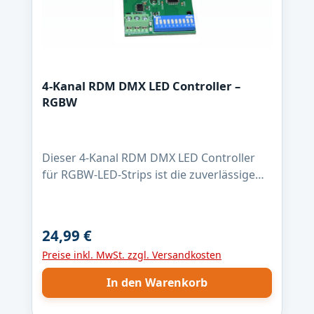
4-Kanal RDM DMX LED Controller –
RGBW
Dieser 4-Kanal RDM DMX LED Controller
für RGBW-LED-Strips ist die zuverlässige
Lösung für professionelle
Lichtanwendungen. Mit max. 4 Ampere pro
Kanal, 16-Bit PWM-Dimmung und 1 kHz
24,99 €
Regulärer Preis:
PWM-Frequenz ermöglicht er eine absolut
Preise inkl. MwSt. zzgl. Versandkosten
flimmerfreie Steuerung – auch bei
langsamen Farbverläufen. Der Controller
In den Warenkorb
ist für LED-Strips mit gemeinsamer Anode
(+) ausgelegt und nutzt Low-Side-