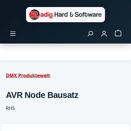
Zum Hauptinhalt springen
Ware
DMX Produktewelt
AVR Node Bausatz
RHS