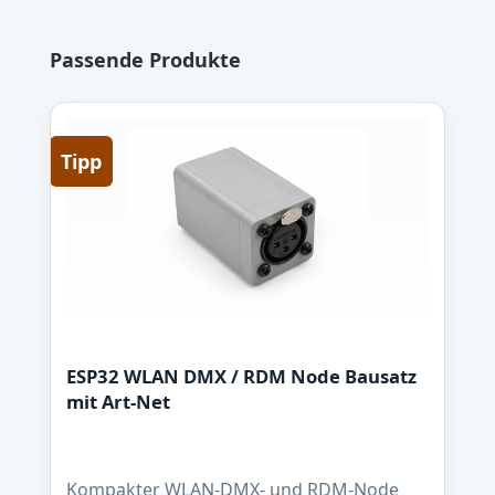
Produktgalerie überspringen
Passende Produkte
Tipp
ESP32 WLAN DMX / RDM Node Bausatz
mit Art-Net
Kompakter WLAN-DMX- und RDM-Node