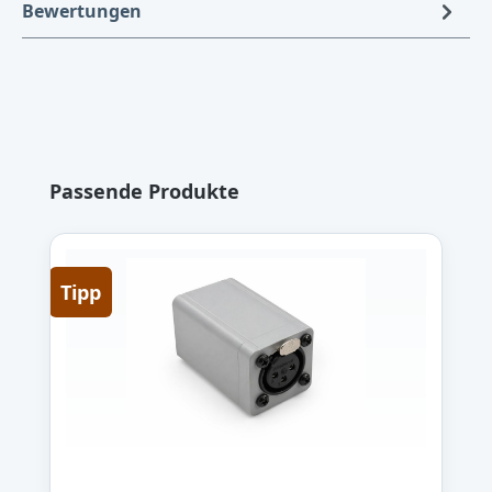
Bewertungen
Produktgalerie überspringen
Passende Produkte
Tipp