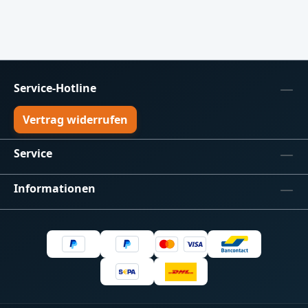
Schaltung. Dank DMX512 und RDM lässt
sich die Startadresse entweder per DIP-
Schalter oder direkt über das Lichtpult
einstellen.Technische Highlights: 4 Kanäle
mit je max. 4 A Ausgangsstrom 12V / max.
24V DC Betriebsspannung 16-Bit PWM bei
Service-Hotline
1 kHz DMX512 & RDM Unterstützung Low-
Side schaltende Ausgänge Status-LEDs für
Vertrag widerrufen
Power & DMX DMX-Adresse per DIP-
Schalter oder RDM Lieferumfang: 4-Kanal
Service
DMX LED Controller –
RGBW Hutschienengehäuse
Informationen
3TEBedienungsanleitung