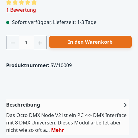
Durchschnittliche Bewertung von 5 von 5 Sternen
1 Bewertung
Sofort verfügbar, Lieferzeit: 1-3 Tage
Produkt Anzahl: Gib den gewünschten Wert
In den Warenkorb
Produktnummer:
SW10009
Beschreibung
Das Octo DMX Node V2 ist ein PC <-> DMX Interface
mit 8 DMX Universen. Dieses Modul arbeitet aber
nicht wie so oft a…
Mehr