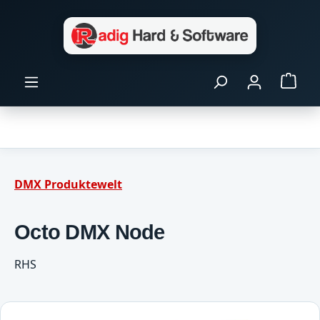
Zum Hauptinhalt springen
Ware
DMX Produktewelt
Octo DMX Node
RHS