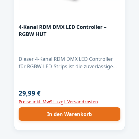
Power & DMX DMX-Adresse per DIP-
Schalter oder RDMLieferumfang: 4-Kanal
DMX LED Controller –
4-Kanal RDM DMX LED Controller –
RGBWBedienungsanleitung
RGBW HUT
Dieser 4-Kanal RDM DMX LED Controller
für RGBW-LED-Strips ist die zuverlässige
Lösung für professionelle
Lichtanwendungen. Mit max. 4 Ampere pro
Kanal, 16-Bit PWM-Dimmung und 1 kHz
29,99 €
Regulärer Preis:
PWM-Frequenz ermöglicht er eine absolut
Preise inkl. MwSt. zzgl. Versandkosten
flimmerfreie Steuerung – auch bei
langsamen Farbverläufen. Der Controller
In den Warenkorb
ist für LED-Strips mit gemeinsamer Anode
(+) ausgelegt und nutzt Low-Side-
Schaltausgänge für saubere Masse-