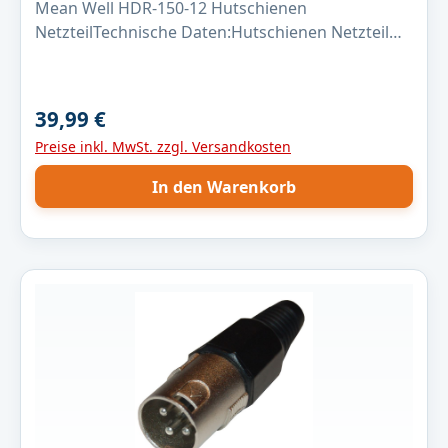
Mean Well HDR-150-12 Hutschienen
NetzteilTechnische Daten:Hutschienen Netzteil
MeanWell HDR-150-12Größe (L x B x H): 115.0 x
100 x 64 mm Gewicht: 330 Gramm Leistung:
135,6WAusgangsspannung: 12V
39,99 €
Regulärer Preis:
(10,8...13,8VDC)Ausgangsstrom:
Preise inkl. MwSt. zzgl. Versandkosten
11,3AEingangsspannung: 85...264VAC
Wirkungsgrad: 89%
In den Warenkorb