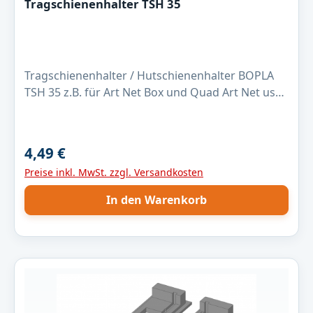
Tragschienenhalter TSH 35
Tragschienenhalter / Hutschienenhalter BOPLA
TSH 35 z.B. für Art Net Box und Quad Art Net usw.
Beschreibung: •Für Gehäuse mit den
verschiedensten Abmessungen •Universeller
Tragschienenhalter mit längenvariabel
4,49 €
Regulärer Preis:
einsteckbarem Riegel •Optimal für
Preise inkl. MwSt. zzgl. Versandkosten
Gehäusehöhen von 70...160 mm Lieferumfang:
Befestigungsschrauben, Sockel,
In den Warenkorb
Montageanleitung