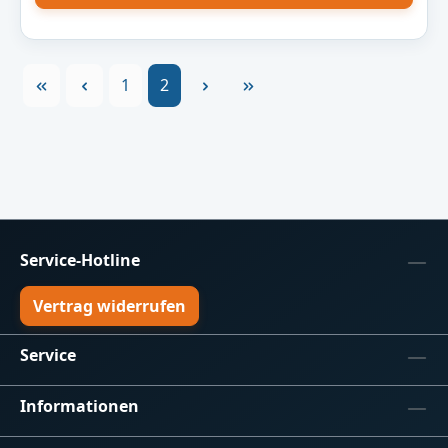
Seite
Seite
1
2
Service-Hotline
Vertrag widerrufen
Service
Informationen