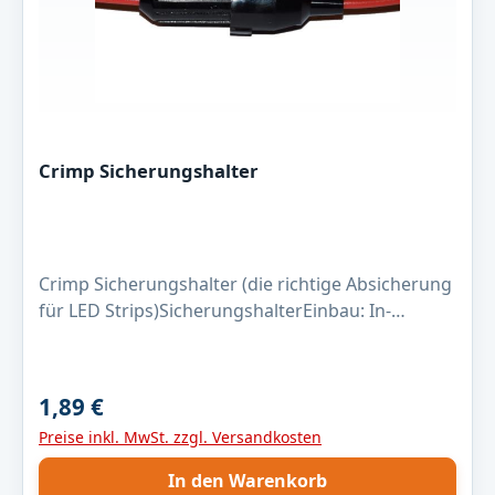
Crimp Sicherungshalter
Crimp Sicherungshalter (die richtige Absicherung
für LED Strips)SicherungshalterEinbau: In-
Linemax Spannung: 24 Voltmax Strom: 10
AmpereSicherung: 5 x 20mm Anschluss:
CrimpFarbe: schwarz
1,89 €
Regulärer Preis:
Preise inkl. MwSt. zzgl. Versandkosten
In den Warenkorb