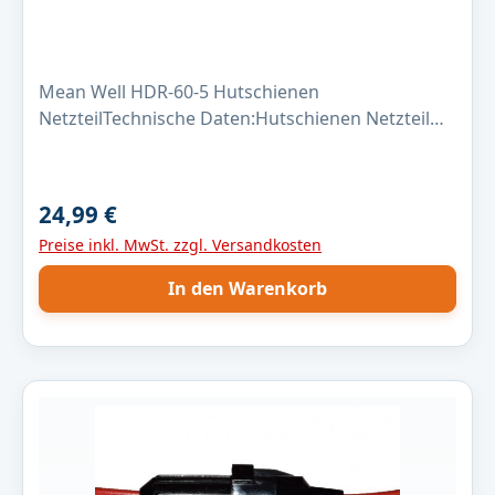
Mean Well HDR-60-5 Hutschienen
NetzteilTechnische Daten:Hutschienen Netzteil
MeanWell HDR-60-5Größe (L x B x H): 52.5 x 54.5 x
90 mm Gewicht: 190 Gramm Leistung:
32,5WAusgangsspannung: 5V
24,99 €
Regulärer Preis:
(5...5,5VDC)Ausgangsstrom:
Preise inkl. MwSt. zzgl. Versandkosten
6,5AEingangsspannung: 85...264VAC
Wirkungsgrad: 85%
In den Warenkorb