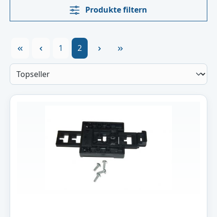
Produkte filtern
Seite
Seite
1
2