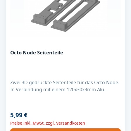
Octo Node Seitenteile
Zwei 3D gedruckte Seitenteile für das Octo Node.
In Verbindung mit einem 120x30x3mm Alu
Rechteckrohr mit einer Länge von 109,5 mm habt
Ihr ein passendes Gehäuse.Es werden zwei
Seitenteile geliefert, Farbe verschieden, 3D Druck!
5,99 €
Regulärer Preis:
Preise inkl. MwSt. zzgl. Versandkosten