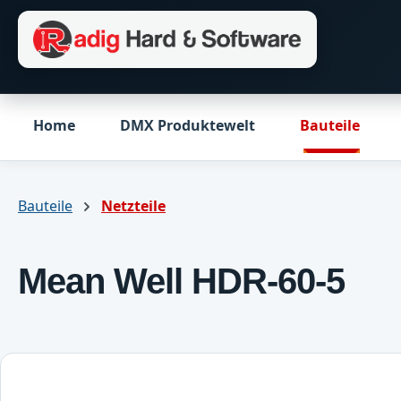
m Hauptinhalt springen
Zur Suche springen
Zur Hauptnavigation springen
Home
DMX Produktewelt
Bauteile
Bauteile
Netzteile
Mean Well HDR-60-5
Bildergalerie überspringen