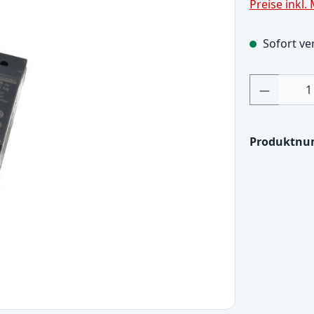
Preise inkl.
Sofort ver
Produkt
Produktn