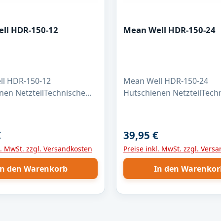
ll HDR-150-12
Mean Well HDR-150-24
l HDR-150-12
Mean Well HDR-150-24
nen NetzteilTechnische
Hutschienen NetzteilTech
tschienen Netzteil
Daten:Hutschienen Netzte
 HDR-150-12Größe (L x B
MeanWell HDR-150-24Größ
.0 x 100 x 64 mm Gewicht:
x H): 115 x 100 x 64 mm G
€
39,95 €
r Preis:
Regulärer Preis:
m Leistung:
330 Gramm Leistung:
l. MwSt. zzgl. Versandkosten
Preise inkl. MwSt. zzgl. Vers
usgangsspannung: 12V
135,6WAusgangsspannung
13,8VDC)Ausgangsstrom:
(21,6...29,0VDC)Ausgangs
In den Warenkorb
In den Warenkor
ngangsspannung:
6,25AEingangsspannung:
VAC Wirkungsgrad: 89%
85...264VAC Wirkungsgrad