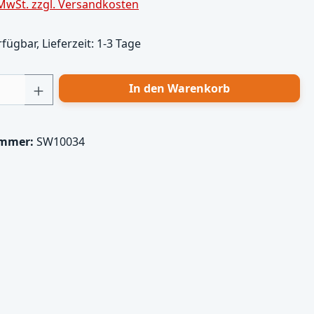
 MwSt. zzgl. Versandkosten
fügbar, Lieferzeit: 1-3 Tage
 Anzahl: Gib den gewünschten Wert ein 
In den Warenkorb
ummer:
SW10034