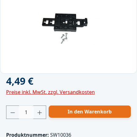
Regulärer Preis:
4,49 €
Preise inkl. MwSt. zzgl. Versandkosten
Produkt Anzahl: Gib den gewünschten Wert
In den Warenkorb
Produktnummer:
SW10036