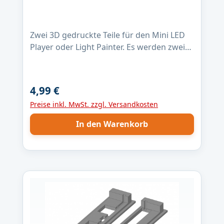
Zwei 3D gedruckte Teile für den Mini LED
Player oder Light Painter. Es werden zwei
Teile geliefert, Farbe verschieden, 3D
Druck!
4,99 €
Regulärer Preis:
Preise inkl. MwSt. zzgl. Versandkosten
In den Warenkorb