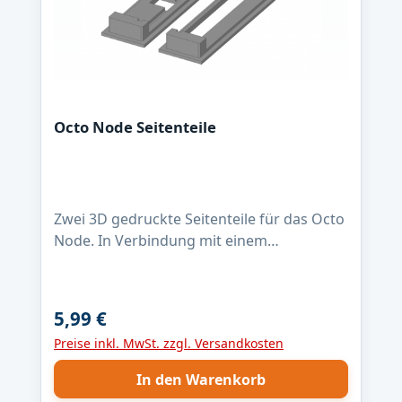
Octo Node Seitenteile
Zwei 3D gedruckte Seitenteile für das Octo
Node. In Verbindung mit einem
120x30x3mm Alu Rechteckrohr mit einer
Länge von 109,5 mm habt Ihr ein
passendes Gehäuse.Es werden zwei
5,99 €
Regulärer Preis:
Seitenteile geliefert, Farbe verschieden, 3D
Preise inkl. MwSt. zzgl. Versandkosten
Druck!
In den Warenkorb