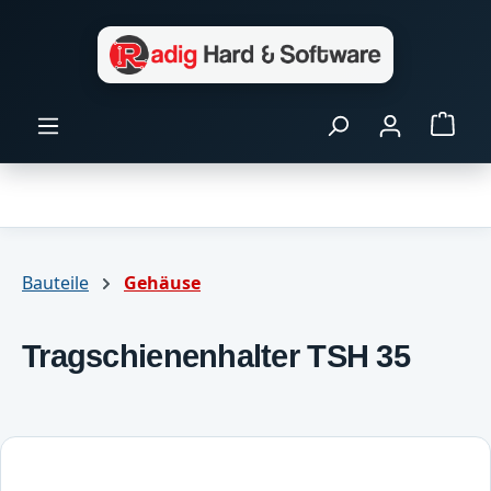
Zum Hauptinhalt springen
Ware
Bauteile
Gehäuse
Tragschienenhalter TSH 35
Bildergalerie überspringen