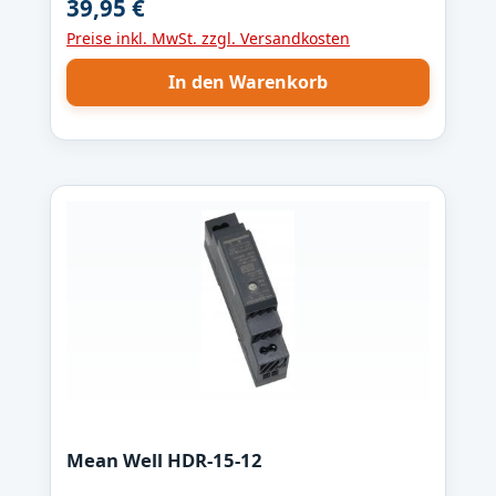
39,95 €
Regulärer Preis:
135,6WAusgangsspannung: 24V
Preise inkl. MwSt. zzgl. Versandkosten
(21,6...29,0VDC)Ausgangsstrom:
6,25AEingangsspannung: 85...264VAC
In den Warenkorb
Wirkungsgrad: 90,5%
Mean Well HDR-15-12