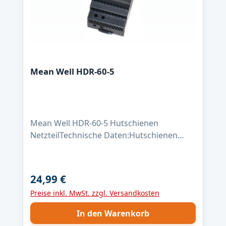
Mean Well HDR-60-5
Mean Well HDR-60-5 Hutschienen
NetzteilTechnische Daten:Hutschienen
Netzteil MeanWell HDR-60-5Größe (L x B x
H): 52.5 x 54.5 x 90 mm Gewicht: 190
Gramm Leistung:
24,99 €
Regulärer Preis:
32,5WAusgangsspannung: 5V
Preise inkl. MwSt. zzgl. Versandkosten
(5...5,5VDC)Ausgangsstrom:
6,5AEingangsspannung: 85...264VAC
In den Warenkorb
Wirkungsgrad: 85%