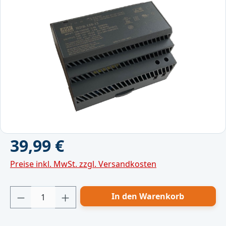
Bildergalerie überspringen
Regulärer Preis:
39,99 €
Preise inkl. MwSt. zzgl. Versandkosten
Produkt Anzahl: Gib den gewünschten Wert
In den Warenkorb