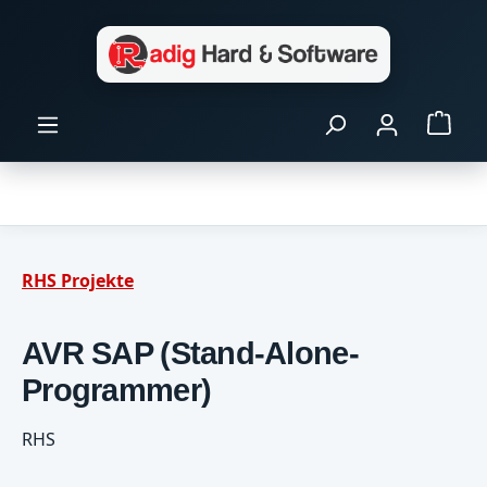
Zum Hauptinhalt springen
Ware
RHS Projekte
AVR SAP (Stand-Alone-
Programmer)
RHS