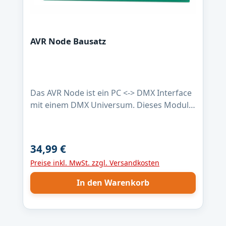
AVR Node Bausatz
Das AVR Node ist ein PC <-> DMX Interface
mit einem DMX Universum. Dieses Modul
arbeitet aber nicht wie so oft an einem USB
Port sondern wird an das LAN (Local Area
Network) angeschlossen. Dieses erfolgt
34,99 €
Regulärer Preis:
entweder über ein Switch, oder direkt mit
Preise inkl. MwSt. zzgl. Versandkosten
einem Crossoverkabel an der
Netzwerkbuchse des heimischen PCs. Das
In den Warenkorb
Art-Net Protokoll welches auf UDP/IP
basiert wurde von der Firma „Artistic
Licence“ spezifiziert und ist frei verfügbar.