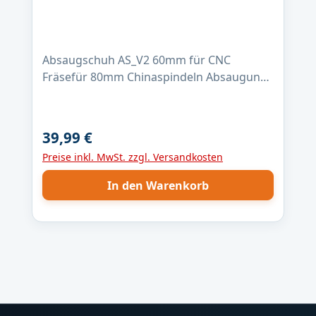
Workshop •FreeStyler •PixelInvaders
•PC_DIMMER •...usw..... Link zum Projekt
Absaugschuh AS_V2 60mm für CNC
Fräsefür 80mm Chinaspindeln Absaugung
35mm / 40mm 2 Teilig (3D gedruckte
Bauteile, Farbe abweichend z.B. gelb ,
schwarz) gehalten duch
39,99 €
Regulärer Preis:
SupermagneteBürstenhöhe 40mm-->
Preise inkl. MwSt. zzgl. Versandkosten
Video zum Produkt <--
In den Warenkorb