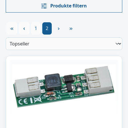
Produkte filtern
Seite
Seite
1
2