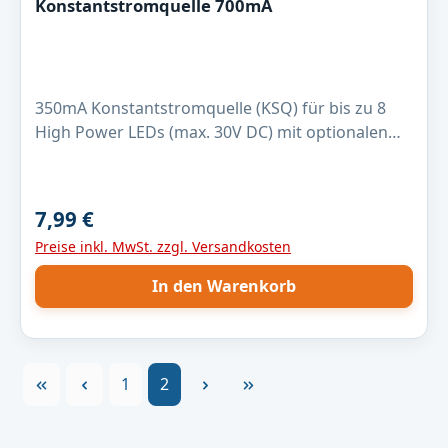
Konstantstromquelle 700mA
350mA Konstantstromquelle (KSQ) für bis zu 8
High Power LEDs (max. 30V DC) mit optionalen
PWM Eingang.Technische Daten:
Eingangsspannung: 6 - 30 V DCRegler: PowTech
PT4115Konstantstrom: 700mA
7,99 €
Regulärer Preis:
Preise inkl. MwSt. zzgl. Versandkosten
In den Warenkorb
Seite
Seite
1
2