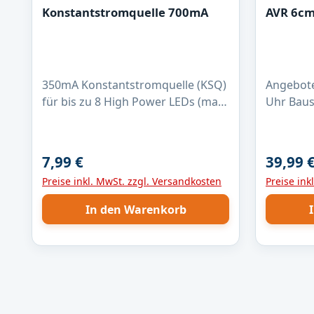
Konstantstromquelle 700mA
AVR 6cm
350mA Konstantstromquelle (KSQ)
Angebote
für bis zu 8 High Power LEDs (max.
Uhr Baus
30V DC) mit optionalen PWM
sich um eine unbestückte
Eingang.Technische Daten:
Leiterpla
Eingangsspannung: 6 - 30 V
zeigt nur beis
7,99 €
39,99 
Regulärer Preis:
Reguläre
DCRegler: PowTech
bestückte Plat
Preise inkl. MwSt. zzgl. Versandkosten
Preise ink
PT4115Konstantstrom: 700mA
enthält a
Leiterplatte 
In den Warenkorb
wir nur e
optional ein 
benötigt.
industriel
durchkon
Lötstopp