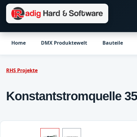
m Hauptinhalt springen
Zur Suche springen
Zur Hauptnavigation springen
Home
DMX Produktewelt
Bauteile
RHS Projekte
Konstantstromquelle 
Bildergalerie überspringen