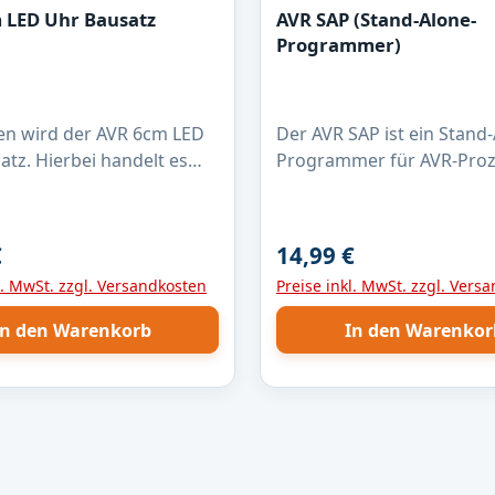
 LED Uhr Bausatz
AVR SAP (Stand-Alone-
Programmer)
n wird der AVR 6cm LED
Der AVR SAP ist ein Stand-Alone-
atz. Hierbei handelt es
Programmer für AVR-Pro
mit einer Speicherkapazität von 
tte. (Das Produktfoto
zu 64 kB. Er ermöglicht di
pielhaft eine fertig
Programmierung über die ISP
€
14,99 €
r Preis:
Regulärer Preis:
ine.) Der Bausatz
Schnittstelle und bietet ei
l. MwSt. zzgl. Versandkosten
Preise inkl. MwSt. zzgl. Vers
lle für die Bestückung der
benutzerfreundliche Ober
benötigten Bauteile. Es
Mithilfe eines Python-Skri
In den Warenkorb
In den Warenkor
in 12 Volt Netzteil und
das Hex-File effizient in ei
DCF77 Empfänger
externes EEPROM übertra
 Die Leiterkarten sind
während die Fuse- und Loc
l gefertigt,
direkt im internen EEPROM
taktiert und mit
gespeichert werden. Die 
lack versehen.
für diesen Programmer 