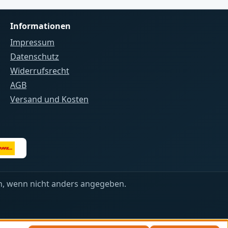
tej
Informationen
r Lizenz
e Lösung
Impressum
Datenschutz
gen
Widerrufsrecht
sen
AGB
mmieren
Versand und Kosten
n
en
 das
inge
das
, muss
gt
 wenn nicht anders angegeben.
durch
llen