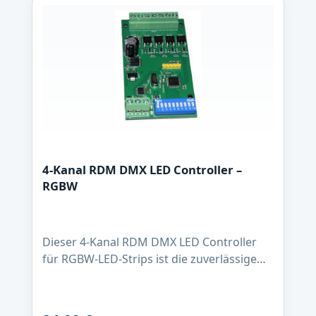
ART_ADDRESSIDENTIFY_DEVICEDEVICE_MO
DEL_DESCRIPTIONMANUFACTURER_LABEL
DEVICE_LABELSUPPORTED_PARAMETERSS
OFTWARE_VERSION_LABEL
4-Kanal RDM DMX LED Controller –
RGBW
Dieser 4-Kanal RDM DMX LED Controller
für RGBW-LED-Strips ist die zuverlässige
Lösung für professionelle
Lichtanwendungen. Mit max. 4 Ampere pro
Kanal, 16-Bit PWM-Dimmung und 1 kHz