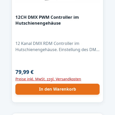
12CH DMX PWM Controller im
Hutschienengehäuse
12 Kanal DMX RDM Controller im
Hutschienengehäuse. Einstellung des DMX
Kanals erfolgt bequem über das 7 Seg.
Display. Technische
Daten:Betriebsspannung 12 - 24 Volt12
79,99 €
Regulärer Preis:
PWM Ausgabekanäle 12Bit / 1kHzmax. 4A
Preise inkl. MwSt. zzgl. Versandkosten
Ausgangsstrom pro Kanal, CMOS Open-
Drainkonstant Spannung /
In den Warenkorb
PWMArbeitstemperatur: -10-60°CDMX /
RDM Unterstützte RDM
Commandos:DISC_UNIQUE_BRANCHDISC_
MUTEDISC_UN_MUTEDEVICE_INFODMX_ST