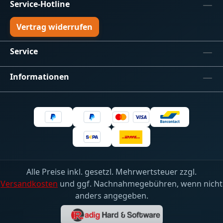
24V DC Betriebsspannung 16-Bit PWM bei
Service-Hotline
1 kHz DMX512 & RDM Unterstützung Low-
Side schaltende Ausgänge Status-LEDs für
Vertrag widerrufen
Power & DMX DMX-Adresse per DIP-
Schalter oder RDM Lieferumfang: 4-Kanal
Service
DMX LED Controller –
RGBW Hutschienengehäuse
Informationen
3TEBedienungsanleitung
Alle Preise inkl. gesetzl. Mehrwertsteuer zzgl.
Versandkosten
und ggf. Nachnahmegebühren, wenn nicht
anders angegeben.