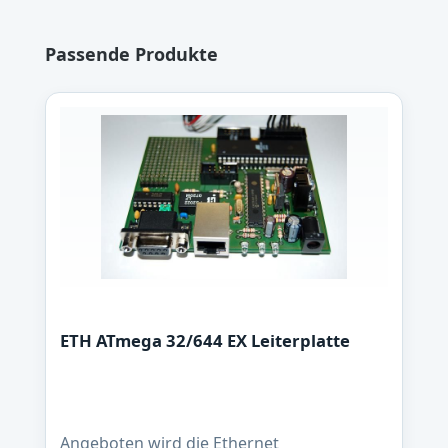
Produktgalerie überspringen
Passende Produkte
ETH ATmega 32/644 EX Leiterplatte
Angeboten wird die Ethernet