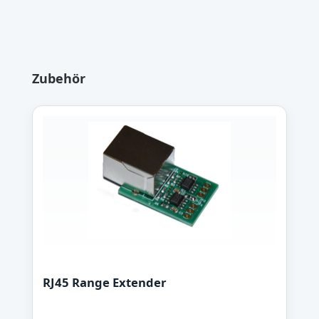
Produktgalerie überspringen
Zubehör
RJ45 Range Extender