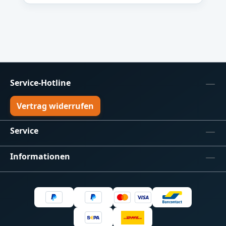
WS28XX Controller werden zwei RJ45
Range Extender benötigt, um alle vier LED-
Ausgänge über RJ45 zu übertragen.
Hinweis: Der RJ45 Range Extender ist
universell und nicht auf einen bestimmten
LED-Typ beschränkt. Er eignet sich überall
dort, wo digitale TTL-Signale störsicher
Service-Hotline
über größere Entfernungen übertragen
Vertrag widerrufen
werden sollen. Für den Betrieb werden
immer zwei Module benötigt – ein Sender
und ein Empfänger. Der Lieferumfang
Service
enthält eine fertig bestückte Platine. Für
eine vollständige Übertragungsstrecke
Informationen
müssen daher zwei RJ45 Range Extender
bestellt werden. Lieferumfang Eine
kompakte, fertig mit SMD-Komponenten
und RJ45-Buchse bestückte Leiterplatte
Handbuch als Download (07.12.2025)