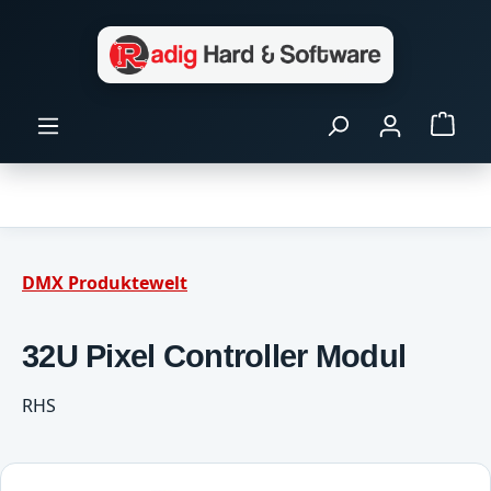
Zum Hauptinhalt springen
Ware
DMX Produktewelt
32U Pixel Controller Modul
RHS