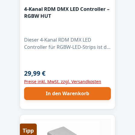
4-Kanal RDM DMX LED Controller –
RGBW HUT
Dieser 4-Kanal RDM DMX LED
Controller für RGBW-LED-Strips ist die
zuverlässige Lösung für
professionelle Lichtanwendungen.
Mit max. 4 Ampere pro Kanal, 16-Bit
29,99 €
Regulärer Preis:
PWM-Dimmung und 1 kHz PWM-
Preise inkl. MwSt. zzgl. Versandkosten
Frequenz ermöglicht er eine absolut
flimmerfreie Steuerung – auch bei
In den Warenkorb
langsamen Farbverläufen. Der
Controller ist für LED-Strips mit
gemeinsamer Anode (+) ausgelegt
und nutzt Low-Side-Schaltausgänge
für saubere Masse-Schaltung. Dank
Tipp
DMX512 und RDM lässt sich die