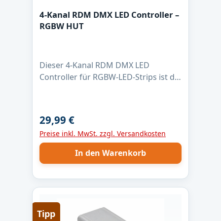
4-Kanal RDM DMX LED Controller –
RGBW HUT
Dieser 4-Kanal RDM DMX LED
Controller für RGBW-LED-Strips ist die
zuverlässige Lösung für
professionelle Lichtanwendungen.
Mit max. 4 Ampere pro Kanal, 16-Bit
29,99 €
Regulärer Preis:
PWM-Dimmung und 1 kHz PWM-
Preise inkl. MwSt. zzgl. Versandkosten
Frequenz ermöglicht er eine absolut
flimmerfreie Steuerung – auch bei
In den Warenkorb
langsamen Farbverläufen. Der
Controller ist für LED-Strips mit
gemeinsamer Anode (+) ausgelegt
und nutzt Low-Side-Schaltausgänge
für saubere Masse-Schaltung. Dank
Tipp
DMX512 und RDM lässt sich die