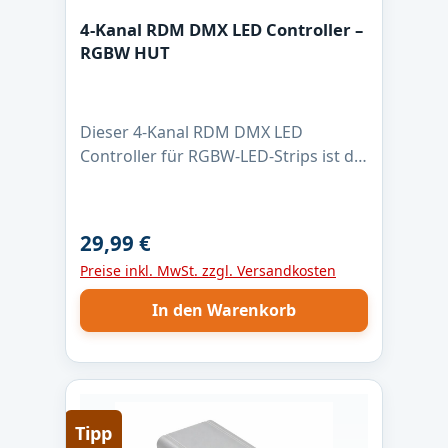
4-Kanal RDM DMX LED Controller –
RGBW HUT
Dieser 4-Kanal RDM DMX LED
Controller für RGBW-LED-Strips ist die
zuverlässige Lösung für
professionelle Lichtanwendungen.
Mit max. 4 Ampere pro Kanal, 16-Bit
29,99 €
Regulärer Preis:
PWM-Dimmung und 1 kHz PWM-
Preise inkl. MwSt. zzgl. Versandkosten
Frequenz ermöglicht er eine absolut
flimmerfreie Steuerung – auch bei
In den Warenkorb
langsamen Farbverläufen. Der
Controller ist für LED-Strips mit
gemeinsamer Anode (+) ausgelegt
und nutzt Low-Side-Schaltausgänge
für saubere Masse-Schaltung. Dank
Tipp
DMX512 und RDM lässt sich die