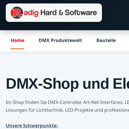
m Hauptinhalt springen
Zur Suche springen
Zur Hauptnavigation springen
Home
DMX Produktewelt
Bauteile
DMX-Shop und Ele
Im Shop finden Sie DMX-Controller, Art-Net Interfaces, 
Lösungen für Lichttechnik, LED-Projekte und professi
Unsere Schwerpunkte: