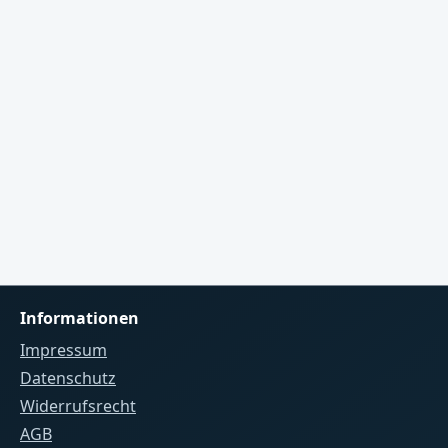
zuletzt erhaltene Version zeitlich
unbegrenzt weiterverwendet
pult
werden.System: Windows 10 oder
Windows 11, 64 Bit. Unterstützte
nd
Ausgaben: Art-Net, sACN und
TPM2.Kostenlose Demo
htung
herunterladen
Benutzerhandbuch
n
öffnenNutzungsumfang: Die
und
Personal-Lizenz gilt für die
ne
private Nutzung und für private
h.
Veranstaltungen mit bis zu 100
 als
Personen. Für gewerbliche
Informationen
Nutzung oder Veranstaltungen
mit mehr als 100 Personen ist die
Impressum
Professional-Lizenz erforderlich.
Datenschutz
Widerrufsrecht
AGB