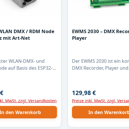
 WLAN DMX / RDM Node
EWMS 2030 – DMX Reco
z mit Art-Net
Player
ter WLAN-DMX- und
Der EWMS 2030 ist ein k
e auf Basis des ESP32-
DMX Recorder, Player und
Umsetzung von Art-Net
Signalverteiler für profess
X512 / RDM. Der Node
Lichtsteuerungen. Das Gerät
t Art-Net-Daten per
ermöglicht das Aufzeichn
 €
129,98 €
er Preis:
Regulärer Preis:
d gibt sie über die
Speichern und automatis
nkl. MwSt. zzgl. Versandkosten
Preise inkl. MwSt. zzgl. Vers
chnittstelle als DMX- bzw.
Wiedergeben von DMX-Da
nal aus. Unterstützt
ideal für feste Installation
In den Warenkorb
In den Warenkor
RDM Discovery sowie die
Events oder Anwendunge
eitung von RDM-Daten.
dauerhaftes Lichtpult. Funktionen