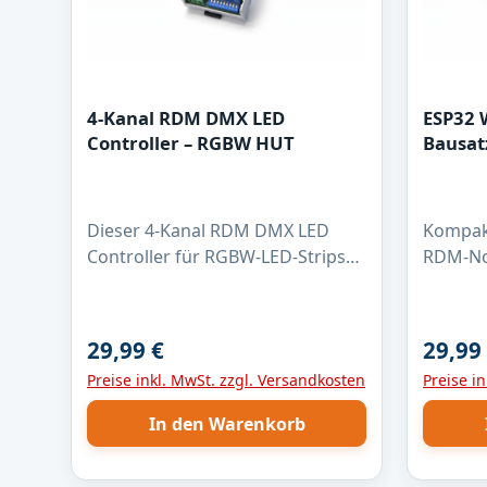
4-Kanal RDM DMX LED
ESP32
Controller – RGBW HUT
Bausat
Dieser 4-Kanal RDM DMX LED
Kompak
Controller für RGBW-LED-Strips
RDM-Nod
ist die zuverlässige Lösung für
S3 zur 
professionelle
auf DM
Lichtanwendungen. Mit max. 4
empfäng
29,99 €
29,99
Regulärer Preis:
Regulär
Ampere pro Kanal, 16-Bit PWM-
WLAN un
Preise inkl. MwSt. zzgl. Versandkosten
Preise i
Dimmung und 1 kHz PWM-
RS485-S
Frequenz ermöglicht er eine
RDM-Sig
In den Warenkorb
absolut flimmerfreie Steuerung –
werden 
auch bei langsamen
Weiterl