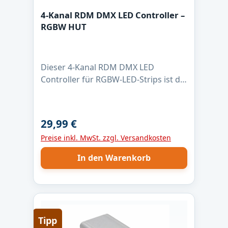
4-Kanal RDM DMX LED Controller –
RGBW HUT
Dieser 4-Kanal RDM DMX LED
Controller für RGBW-LED-Strips ist die
zuverlässige Lösung für
professionelle Lichtanwendungen.
Mit max. 4 Ampere pro Kanal, 16-Bit
29,99 €
Regulärer Preis:
PWM-Dimmung und 1 kHz PWM-
Preise inkl. MwSt. zzgl. Versandkosten
Frequenz ermöglicht er eine absolut
flimmerfreie Steuerung – auch bei
In den Warenkorb
langsamen Farbverläufen. Der
Controller ist für LED-Strips mit
gemeinsamer Anode (+) ausgelegt
und nutzt Low-Side-Schaltausgänge
für saubere Masse-Schaltung. Dank
Tipp
DMX512 und RDM lässt sich die