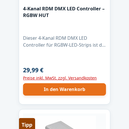
4-Kanal RDM DMX LED Controller –
RGBW HUT
Dieser 4-Kanal RDM DMX LED
Controller für RGBW-LED-Strips ist die
zuverlässige Lösung für
professionelle Lichtanwendungen.
Mit max. 4 Ampere pro Kanal, 16-Bit
29,99 €
Regulärer Preis:
PWM-Dimmung und 1 kHz PWM-
Preise inkl. MwSt. zzgl. Versandkosten
Frequenz ermöglicht er eine absolut
flimmerfreie Steuerung – auch bei
In den Warenkorb
langsamen Farbverläufen. Der
Controller ist für LED-Strips mit
gemeinsamer Anode (+) ausgelegt
und nutzt Low-Side-Schaltausgänge
für saubere Masse-Schaltung. Dank
Tipp
DMX512 und RDM lässt sich die