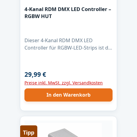
4-Kanal RDM DMX LED Controller –
RGBW HUT
Dieser 4-Kanal RDM DMX LED
Controller für RGBW-LED-Strips ist die
zuverlässige Lösung für
professionelle Lichtanwendungen.
Mit max. 4 Ampere pro Kanal, 16-Bit
29,99 €
Regulärer Preis:
PWM-Dimmung und 1 kHz PWM-
Preise inkl. MwSt. zzgl. Versandkosten
Frequenz ermöglicht er eine absolut
flimmerfreie Steuerung – auch bei
In den Warenkorb
langsamen Farbverläufen. Der
Controller ist für LED-Strips mit
gemeinsamer Anode (+) ausgelegt
und nutzt Low-Side-Schaltausgänge
für saubere Masse-Schaltung. Dank
Tipp
DMX512 und RDM lässt sich die