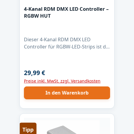
4-Kanal RDM DMX LED Controller –
RGBW HUT
Dieser 4-Kanal RDM DMX LED
Controller für RGBW-LED-Strips ist die
zuverlässige Lösung für
professionelle Lichtanwendungen.
Mit max. 4 Ampere pro Kanal, 16-Bit
29,99 €
Regulärer Preis:
PWM-Dimmung und 1 kHz PWM-
Preise inkl. MwSt. zzgl. Versandkosten
Frequenz ermöglicht er eine absolut
flimmerfreie Steuerung – auch bei
In den Warenkorb
langsamen Farbverläufen. Der
Controller ist für LED-Strips mit
gemeinsamer Anode (+) ausgelegt
und nutzt Low-Side-Schaltausgänge
für saubere Masse-Schaltung. Dank
Tipp
DMX512 und RDM lässt sich die