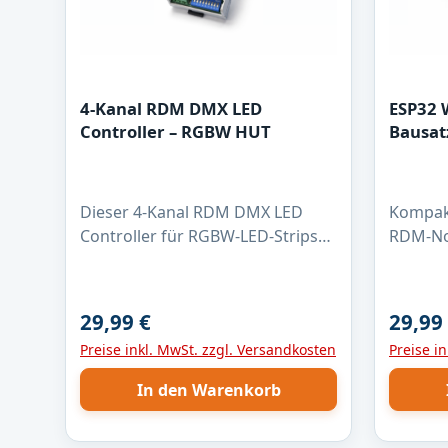
4-Kanal RDM DMX LED
ESP32
Controller – RGBW HUT
Bausat
Dieser 4-Kanal RDM DMX LED
Kompak
Controller für RGBW-LED-Strips
RDM-Nod
ist die zuverlässige Lösung für
S3 zur 
professionelle
auf DM
Lichtanwendungen. Mit max. 4
empfäng
29,99 €
29,99
Regulärer Preis:
Regulär
Ampere pro Kanal, 16-Bit PWM-
WLAN un
Preise inkl. MwSt. zzgl. Versandkosten
Preise i
Dimmung und 1 kHz PWM-
RS485-S
Frequenz ermöglicht er eine
RDM-Sig
In den Warenkorb
absolut flimmerfreie Steuerung –
werden 
auch bei langsamen
Weiterl