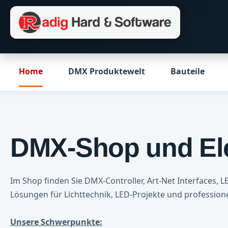
m Hauptinhalt springen
Zur Suche springen
Zur Hauptnavigation springen
Home
DMX Produktewelt
Bauteile
DMX-Shop und Ele
Im Shop finden Sie DMX-Controller, Art-Net Interfaces, 
Lösungen für Lichttechnik, LED-Projekte und professi
Unsere Schwerpunkte: