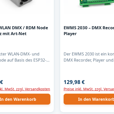
 WLAN DMX / RDM Node
EWMS 2030 – DMX Reco
z mit Art-Net
Player
ter WLAN-DMX- und
Der EWMS 2030 ist ein k
e auf Basis des ESP32-
DMX Recorder, Player und
Umsetzung von Art-Net
Signalverteiler für profess
X512 / RDM. Der Node
Lichtsteuerungen. Das Gerät
t Art-Net-Daten per
ermöglicht das Aufzeichn
 €
129,98 €
er Preis:
Regulärer Preis:
d gibt sie über die
Speichern und automatis
nkl. MwSt. zzgl. Versandkosten
Preise inkl. MwSt. zzgl. Vers
chnittstelle als DMX- bzw.
Wiedergeben von DMX-Da
nal aus. Unterstützt
ideal für feste Installation
In den Warenkorb
In den Warenkor
RDM Discovery sowie die
Events oder Anwendunge
eitung von RDM-Daten.
dauerhaftes Lichtpult. Funktionen