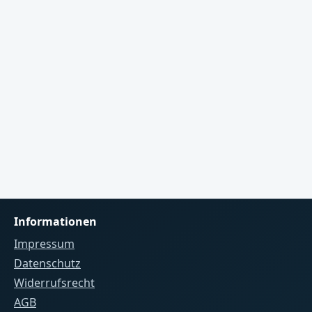
zuletzt erhaltene Version zeitlich
unbegrenzt weiterverwendet
pult
werden.System: Windows 10 oder
Windows 11, 64 Bit. Unterstützte
nd
Ausgaben: Art-Net, sACN und
TPM2.Kostenlose Demo
htung
herunterladen
Benutzerhandbuch
n
öffnenNutzungsumfang: Die
und
Personal-Lizenz gilt für die
ne
private Nutzung und für private
h.
Veranstaltungen mit bis zu 100
 als
Personen. Für gewerbliche
Informationen
Nutzung oder Veranstaltungen
mit mehr als 100 Personen ist die
Impressum
Professional-Lizenz erforderlich.
Datenschutz
Widerrufsrecht
AGB