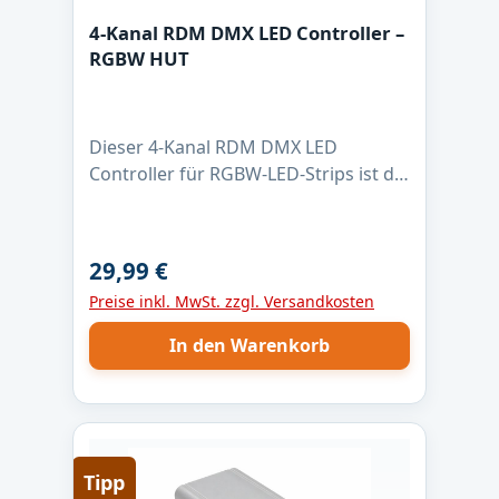
4-Kanal RDM DMX LED Controller –
RGBW HUT
Dieser 4-Kanal RDM DMX LED
Controller für RGBW-LED-Strips ist die
zuverlässige Lösung für
professionelle Lichtanwendungen.
Mit max. 4 Ampere pro Kanal, 16-Bit
29,99 €
Regulärer Preis:
PWM-Dimmung und 1 kHz PWM-
Preise inkl. MwSt. zzgl. Versandkosten
Frequenz ermöglicht er eine absolut
flimmerfreie Steuerung – auch bei
In den Warenkorb
langsamen Farbverläufen. Der
Controller ist für LED-Strips mit
gemeinsamer Anode (+) ausgelegt
und nutzt Low-Side-Schaltausgänge
für saubere Masse-Schaltung. Dank
Tipp
DMX512 und RDM lässt sich die