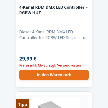
4-Kanal RDM DMX LED Controller –
RGBW HUT
Dieser 4-Kanal RDM DMX LED
Controller für RGBW-LED-Strips ist die
zuverlässige Lösung für
professionelle Lichtanwendungen.
Mit max. 4 Ampere pro Kanal, 16-Bit
29,99 €
Regulärer Preis:
PWM-Dimmung und 1 kHz PWM-
Preise inkl. MwSt. zzgl. Versandkosten
Frequenz ermöglicht er eine absolut
flimmerfreie Steuerung – auch bei
In den Warenkorb
langsamen Farbverläufen. Der
Controller ist für LED-Strips mit
gemeinsamer Anode (+) ausgelegt
und nutzt Low-Side-Schaltausgänge
für saubere Masse-Schaltung. Dank
Tipp
DMX512 und RDM lässt sich die