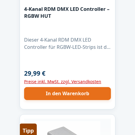
4-Kanal RDM DMX LED Controller –
RGBW HUT
Dieser 4-Kanal RDM DMX LED
Controller für RGBW-LED-Strips ist die
zuverlässige Lösung für
professionelle Lichtanwendungen.
Mit max. 4 Ampere pro Kanal, 16-Bit
29,99 €
Regulärer Preis:
PWM-Dimmung und 1 kHz PWM-
Preise inkl. MwSt. zzgl. Versandkosten
Frequenz ermöglicht er eine absolut
flimmerfreie Steuerung – auch bei
In den Warenkorb
langsamen Farbverläufen. Der
Controller ist für LED-Strips mit
gemeinsamer Anode (+) ausgelegt
und nutzt Low-Side-Schaltausgänge
für saubere Masse-Schaltung. Dank
Tipp
DMX512 und RDM lässt sich die