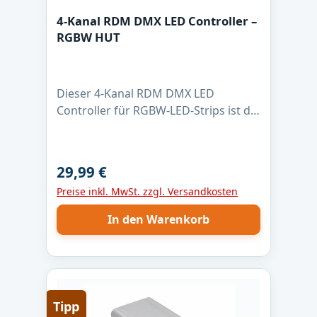
4-Kanal RDM DMX LED Controller –
RGBW HUT
Dieser 4-Kanal RDM DMX LED
Controller für RGBW-LED-Strips ist die
zuverlässige Lösung für
professionelle Lichtanwendungen.
Mit max. 4 Ampere pro Kanal, 16-Bit
29,99 €
Regulärer Preis:
PWM-Dimmung und 1 kHz PWM-
Preise inkl. MwSt. zzgl. Versandkosten
Frequenz ermöglicht er eine absolut
flimmerfreie Steuerung – auch bei
In den Warenkorb
langsamen Farbverläufen. Der
Controller ist für LED-Strips mit
gemeinsamer Anode (+) ausgelegt
und nutzt Low-Side-Schaltausgänge
für saubere Masse-Schaltung. Dank
Tipp
DMX512 und RDM lässt sich die